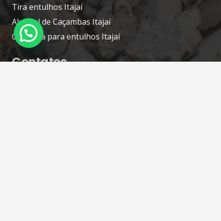
Tira entulhos Itajaí
Aluguel de Caçambas Itajaí
Caçamba para entulhos Itajaí
Contatos
ts4.comercial@gmail.com
(47) 4141-7070 / (47) 98422-8336 WhatsApp
Rua Hildebrando José da Silva, 530, 88304-200 –
Itajaí – SC