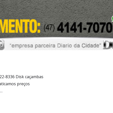
8422-8336 Disk caçambas
aticamos preços
s…