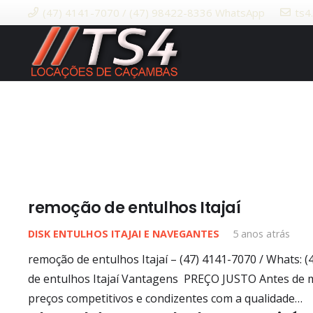
(47) 4141-7070 / (47) 98422-8336 WhatsApp
ts4
remoção de entulhos Itajaí
DISK ENTULHOS ITAJAI E NAVEGANTES
5 anos atrás
remoção de entulhos Itajaí – (47) 4141-7070 / Whats: 
de entulhos Itajaí Vantagens PREÇO JUSTO Antes de 
preços competitivos e condizentes com a qualidade…