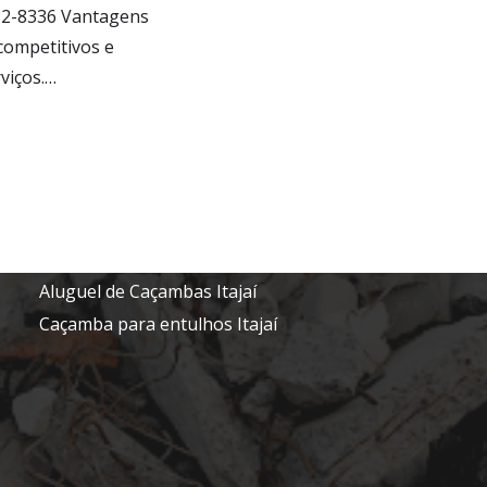
8422-8336 Vantagens
Novidades
ompetitivos e
viços.…
remoção de entulhos Itajaí
Aluguel de caçamba barato Itajaí
aluguel de caçamba para entulho preço Itajaí
Alugar caçamba entulho Itajaí
Preço caçamba entulhos Itajaí
Tira entulhos Itajaí
Aluguel de Caçambas Itajaí
Caçamba para entulhos Itajaí