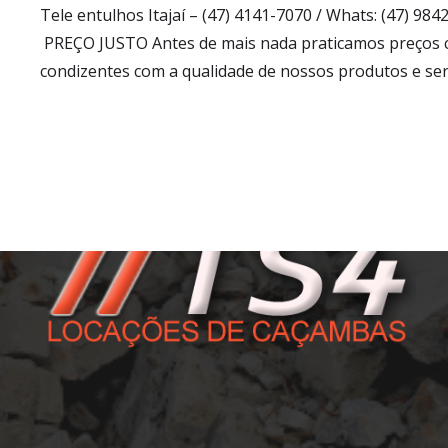
Tele entulhos Itajaí – (47) 4141-7070 / Whats: (47) 9
TS4 Comercial
PREÇO JUSTO Antes de mais nada praticamos preços c
condizentes com a qualidade de nossos produtos e ser
Possuímos a infraestrutura ideal para fornecer
alta qualidade em caçambas e o melhor serviço de
locação, além de contar com profissionais
altamente experientes para prestar serviços com
rapidez e eficiência.