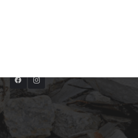
Contatos
ts4.comercial@gmail.com
(47) 4141-7070 / (47) 98422-8336 WhatsApp
Rua Hildebrando José da Silva, 530, 88304-
200 – Itajaí – SC