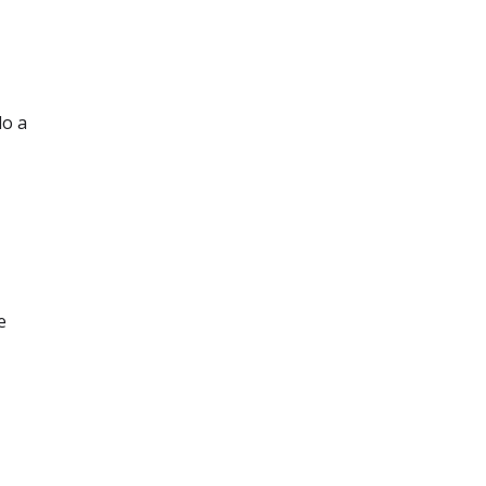
do a
e