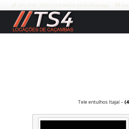
(47) 4141-7070 / (47) 98422-8336 WhatsApp
ts4
Tele entulhos Itajaí –
(4