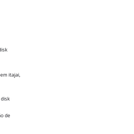
disk
em itajai,
 disk
ão de