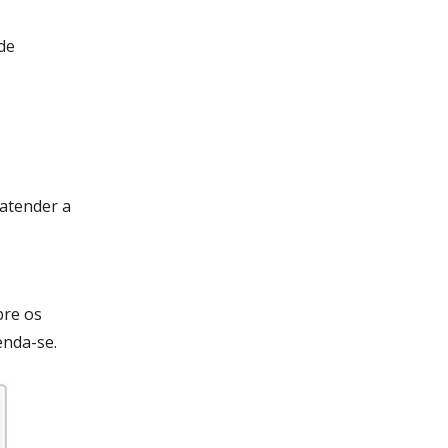
 de
 atender a
bre os
enda-se.